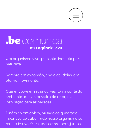
Um organismo vivo, pulsante, inquieto por
natureza.
Sempre em expansão, cheio de ideias, em
eterno movimento.
Que envolve em suas curvas, toma conta do
ambiente, deixa um rastro de energia e
inspiração para as pessoas.
Dinâmico em dobro, ousado ao quadrado,
inventivo ao cubo. Tudo nesse organismo se
multiplica: você, eu, todos nós, todos juntos.