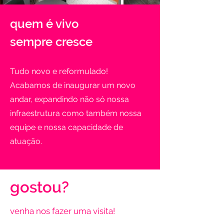
quem é vivo
sempre cresce
Tudo novo e reformulado!
Acabamos de inaugurar um novo
andar, expandindo não só nossa
infraestrutura como também nossa
equipe e nossa capacidade de
atuação.
gostou?
venha nos fazer uma visita!